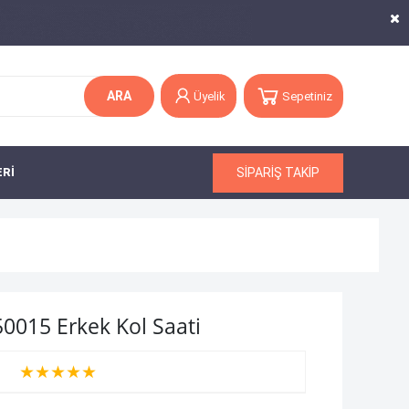
ARA
Üyelik
Sepetiniz
SİPARİŞ TAKİP
ERİ
0015 Erkek Kol Saati
★
★
★
★
★