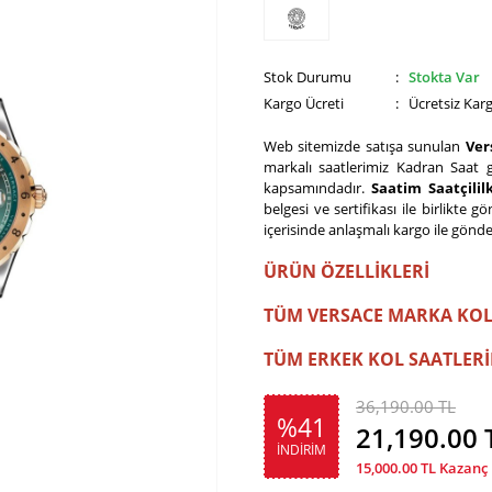
Stok Durumu
:
Stokta Var
Kargo Ücreti
: Ücretsiz Kar
Web sitemizde satışa sunulan
Ver
markalı saatlerimiz Kadran Saat g
kapsamındadır.
Saatim Saatçili
belgesi ve sertifikası ile birlikte 
içerisinde anlaşmalı kargo ile gönde
ÜRÜN ÖZELLİKLERİ
TÜM VERSACE MARKA KOL
TÜM ERKEK KOL SAATLERİ
36,190.00 TL
%41
21,190.00
İNDİRİM
15,000.00
TL Kazanç