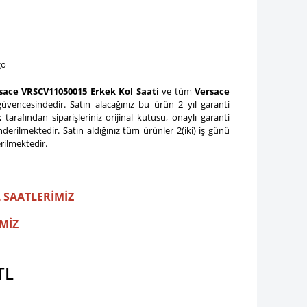
go
sace VRSCV11050015 Erkek Kol Saati
ve tüm
Versace
üvencesindedir. Satın alacağınız bu ürün 2 yıl garanti
lk
tarafından siparişleriniz orijinal kutusu, onaylı garanti
gönderilmektedir. Satın aldığınız tüm ürünler 2(iki) iş günü
rilmektedir.
 SAATLERİMİZ
MİZ
TL