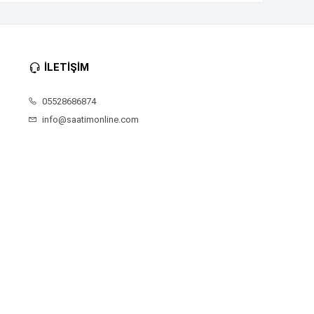
İLETİŞİM
05528686874
info@saatimonline.com