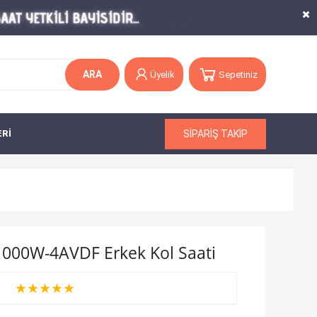
ARA
Üyelik
Sepetiniz
SİPARİŞ TAKİP
ERİ
1000W-4AVDF Erkek Kol Saati
★
★
★
★
★