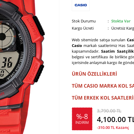
Stok Durumu
:
Stokta Var
Kargo Ücreti
: Ücretsiz Kar
Web sitemizde satışa sunulan
Cas
Casio
markalı saatlerimiz Has Saat
kapsamındadır.
Saatim Saatçili
belgesi ve sertifikası ile birlikte 
içerisinde anlaşmalı kargo ile gönde
ÜRÜN ÖZELLİKLERİ
TÜM CASIO MARKA KOL S
TÜM ERKEK KOL SAATLERİ
3,790.00 TL
%-8
4,100.00
T
İNDİRİM
-310.00
TL Kazanç