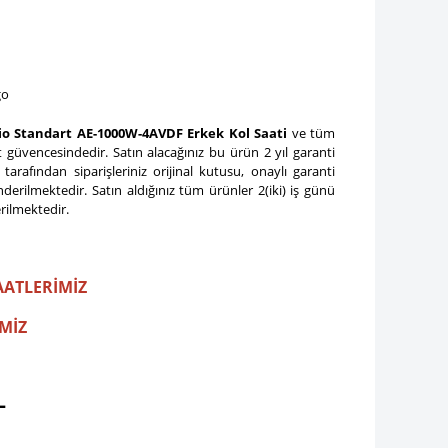
go
io Standart AE-1000W-4AVDF Erkek Kol Saati
ve tüm
 güvencesindedir. Satın alacağınız bu ürün 2 yıl garanti
k
tarafından siparişleriniz orijinal kutusu, onaylı garanti
gönderilmektedir. Satın aldığınız tüm ürünler 2(iki) iş günü
rilmektedir.
AATLERİMİZ
MİZ
L