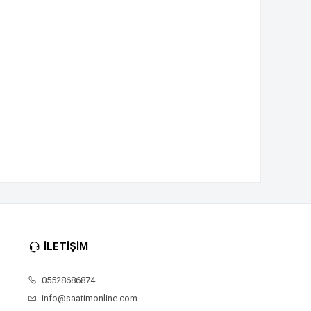
İLETİŞİM
05528686874
info@saatimonline.com