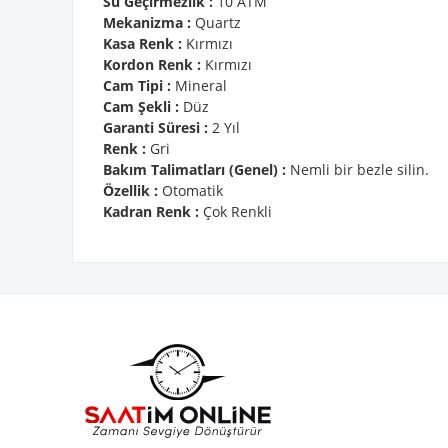
Su Geçirmezlik :
10 ATM
Mekanizma :
Quartz
Kasa Renk :
Kırmızı
Kordon Renk :
Kırmızı
Cam Tipi :
Mineral
Cam Şekli :
Düz
Garanti Süresi :
2 Yıl
Renk :
Gri
Bakım Talimatları (Genel) :
Nemli bir bezle silin.
Özellik :
Otomatik
Kadran Renk :
Çok Renkli