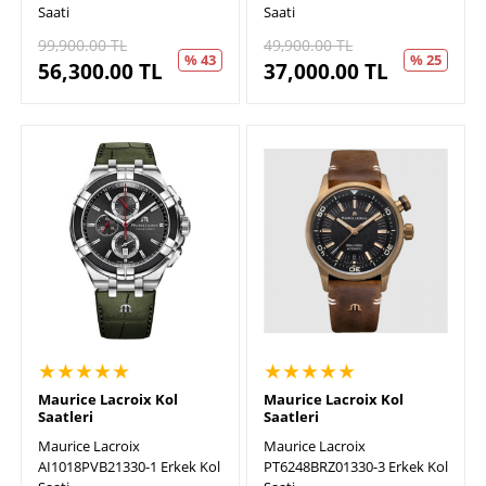
Saati
Saati
99,900.00
TL
49,900.00
TL
% 43
% 25
56,300.00
TL
37,000.00
TL
★★★★★
★★★★★
Maurice Lacroix Kol
Maurice Lacroix Kol
Saatleri
Saatleri
Maurice Lacroix
Maurice Lacroix
AI1018PVB21330-1 Erkek Kol
PT6248BRZ01330-3 Erkek Kol