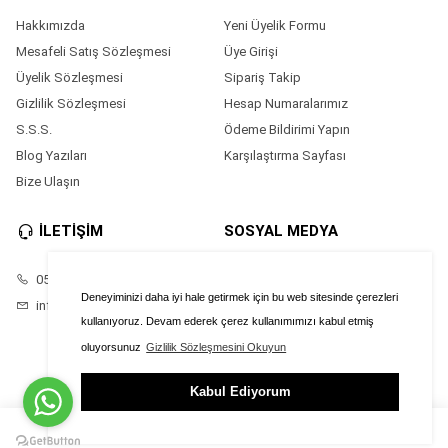
Hakkımızda
Yeni Üyelik Formu
Mesafeli Satış Sözleşmesi
Üye Girişi
Üyelik Sözleşmesi
Sipariş Takip
Gizlilik Sözleşmesi
Hesap Numaralarımız
S.S.S.
Ödeme Bildirimi Yapın
Blog Yazıları
Karşılaştırma Sayfası
Bize Ulaşın
İLETİŞİM
SOSYAL MEDYA
05528686874
Facebook
Deneyiminizi daha iyi hale getirmek için bu web sitesinde çerezleri
info@saatimonline.com
Instagram
kullanıyoruz. Devam ederek çerez kullanımımızı kabul etmiş
oluyorsunuz
Gizlilik Sözleşmesini Okuyun
Kabul Ediyorum
ÜYE GİRİŞİ
FAVORİLER
SEPET