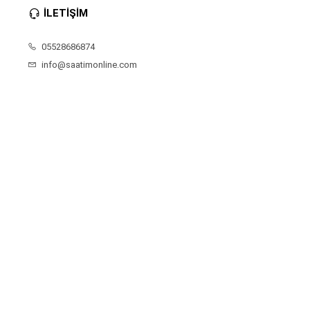
İLETİŞİM
05528686874
info@saatimonline.com