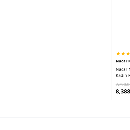
★★
Nacar K
Nacar 
Kadın K
7,790.0
8,388