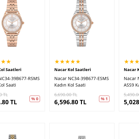
★★★
★★★★★
★★
ol Saatleri
Nacar Kol Saatleri
Nacar K
NC34-39B677-RSMS
Nacar NC34-39B677-ESMS
Nacar 
ol Saati
Kadın Kol Saati
ASS9 Ka
0
TL
6,690.00
TL
5,490.0
% 0
% 1
.80
TL
6,596.80
TL
5,028