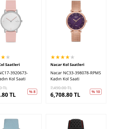
★★
★
★★★★
★
ol Saatleri
Nacar Kol Saatleri
NC17-3920673-
Nacar NC33-398078-RPMS
dın Kol Saati
Kadın Kol Saati
0
TL
7,490.00
TL
% 8
% 10
.80
TL
6,708.80
TL