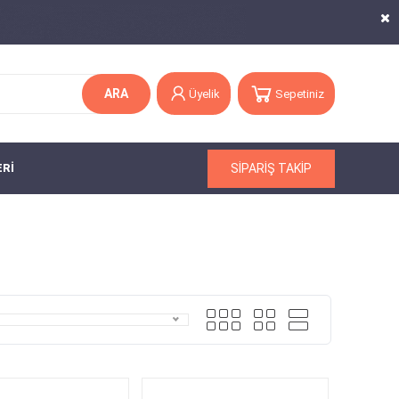
ARA
Üyelik
Sepetiniz
SİPARİŞ TAKİP
ERİ