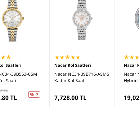
★★★
★★★★★
★★
ol Saatleri
Nacar Kol Saatleri
Nacar K
NC34-39B553-CSM
Nacar NC34-39B716-ASMS
Nacar 
ol Saati
Kadın Kol Saati
Hybrid
0
TL
% -7
.80
TL
7,728.00
TL
19,02