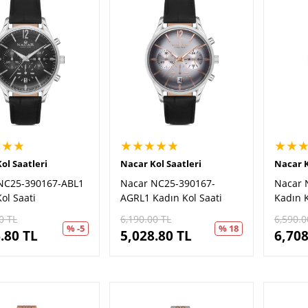
★★★
★★★★★
★★
ol Saatleri
Nacar Kol Saatleri
Nacar K
NC25-390167-ABL1
Nacar NC25-390167-
Nacar 
ol Saati
AGRL1 Kadın Kol Saati
Kadın K
0
TL
6,190.00
TL
6,590.0
% -5
% 18
.80
TL
5,028.80
TL
6,708