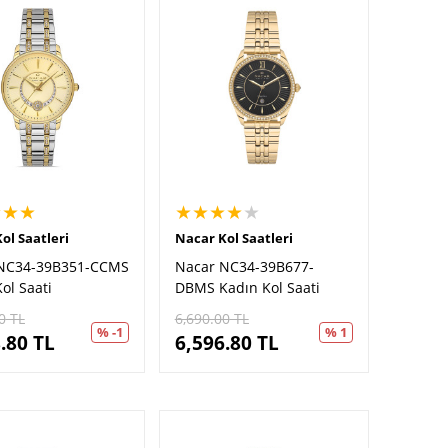
★★★
★★★★
★
ol Saatleri
Nacar Kol Saatleri
NC34-39B351-CCMS
Nacar NC34-39B677-
ol Saati
DBMS Kadın Kol Saati
0
TL
6,690.00
TL
% -1
% 1
.80
TL
6,596.80
TL