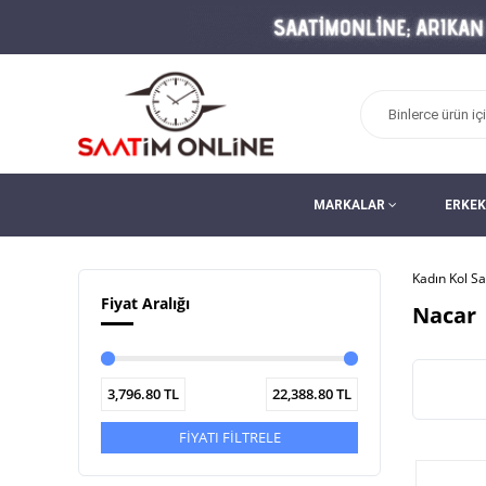
MARKALAR
ERKEK
Kadın Kol Sa
Fiyat Aralığı
Nacar
3,796.80
TL
22,388.80
TL
FİYATI FİLTRELE