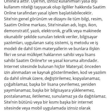
Online’a aittir. Üye’nin, izinsiz kullanımları yasa dışı
kullanım niteliği taşıyacak olup ilgililer hakkında Saatim
Online tarafından yasal işlem başlatılabilecektir.
Site’nin genel görünüm ve dizaynı ile tüm bilgi, resim,
Saatim Online markası, Site’ninalan adı, logo, ikon,
demonstratif, yazılı, elektronik, grafik veya makinede
okunabilir şekilde sunulan teknik veriler, bilgisayar
yazılımları, uygulanan satış sistemi, iş metodu ve iş
modeli de dahil tüm materyallerin ve bunlara ilişkin
fikri ve sınai mülkiyet haklarının sahibi veya lisans
sahibi Saatim Online’tır ve yasal koruma altındadır.
Internet sitesinde bulunan hiçbir Materyal; önceden
izin alınmadan ve kaynak gösterilmeden, kod ve yazılım
da dahil olmak üzere, değiştirilemez, kopyalanamaz,
çoğaltılamaz, başka bir lisana çevrilemez, yeniden
yayımlanamaz, başka bir bilgisayara yüklenemez,
postalanamaz, iletilemez, sunulamaz ya da dağıtılamaz.
Site’nin bütünü veya bir kısmı başka bir internet
sitesinde veya mobil uygulamada izinsiz olarak