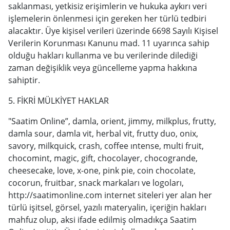
saklanması, yetkisiz erişimlerin ve hukuka aykırı veri
işlemelerin önlenmesi için gereken her türlü tedbiri
alacaktır. Üye kişisel verileri üzerinde 6698 Sayılı Kişisel
Verilerin Korunması Kanunu mad. 11 uyarınca sahip
olduğu hakları kullanma ve bu verilerinde dilediği
zaman değişiklik veya güncelleme yapma hakkına
sahiptir.
5. FİKRİ MÜLKİYET HAKLAR
"Saatim Online”, damla, orient, jimmy, milkplus, frutty,
damla sour, damla vit, herbal vit, frutty duo, onix,
savory, milkquick, crash, coffee ıntense, multi fruit,
chocomint, magic, gift, chocolayer, chocogrande,
cheesecake, love, x-one, pink pie, coin chocolate,
cocorun, fruitbar, snack
markaları
ve logoları
,
http://saatimonline.com
internet siteleri yer alan her
türlü işitsel, görsel, yazılı materyalin, içeriğin hakları
mahfuz olup, aksi ifade edilmiş olmadıkça Saatim