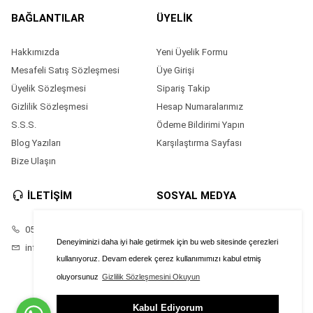
BAĞLANTILAR
ÜYELİK
Hakkımızda
Yeni Üyelik Formu
Mesafeli Satış Sözleşmesi
Üye Girişi
Üyelik Sözleşmesi
Sipariş Takip
Gizlilik Sözleşmesi
Hesap Numaralarımız
S.S.S.
Ödeme Bildirimi Yapın
Blog Yazıları
Karşılaştırma Sayfası
Bize Ulaşın
İLETİŞİM
SOSYAL MEDYA
05528686874
Facebook
Deneyiminizi daha iyi hale getirmek için bu web sitesinde çerezleri
info@saatimonline.com
Instagram
kullanıyoruz. Devam ederek çerez kullanımımızı kabul etmiş
oluyorsunuz
Gizlilik Sözleşmesini Okuyun
Kabul Ediyorum