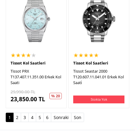
★★★★
★
★★★★★
Tissot Kol Saatleri
Tissot Kol Saatleri
Tissot PRX
Tissot Seastar 2000
T137.407.11.351.00 Erkek Kol
T120.607.11.041.01 Erkek Kol
Saati
Saati̇
29,990.00
TL
% 20
23,850.00
TL
Stokta Yok
(current)
1
2
3
4
5
6
Sonraki
Son