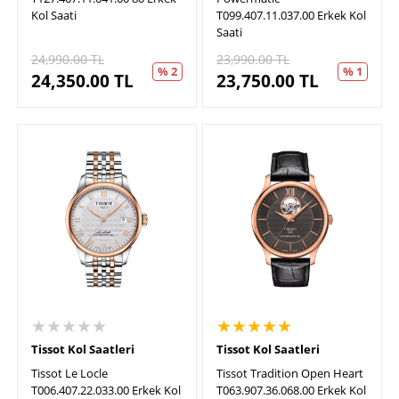
Kol Saati
T099.407.11.037.00 Erkek Kol
Saati
24,990.00
TL
23,990.00
TL
% 2
% 1
24,350.00
TL
23,750.00
TL
★★★★★
★★★★★
Tissot Kol Saatleri
Tissot Kol Saatleri
Tissot Le Locle
Tissot Tradition Open Heart
T006.407.22.033.00 Erkek Kol
T063.907.36.068.00 Erkek Kol