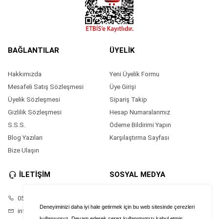
BAĞLANTILAR
ÜYELİK
Hakkımızda
Yeni Üyelik Formu
Mesafeli Satış Sözleşmesi
Üye Girişi
Üyelik Sözleşmesi
Sipariş Takip
Gizlilik Sözleşmesi
Hesap Numaralarımız
S.S.S.
Ödeme Bildirimi Yapın
Blog Yazıları
Karşılaştırma Sayfası
Bize Ulaşın
İLETİŞİM
SOSYAL MEDYA
05528686874
Facebook
Deneyiminizi daha iyi hale getirmek için bu web sitesinde çerezleri
info@saatimonline.com
Instagram
kullanıyoruz. Devam ederek çerez kullanımımızı kabul etmiş