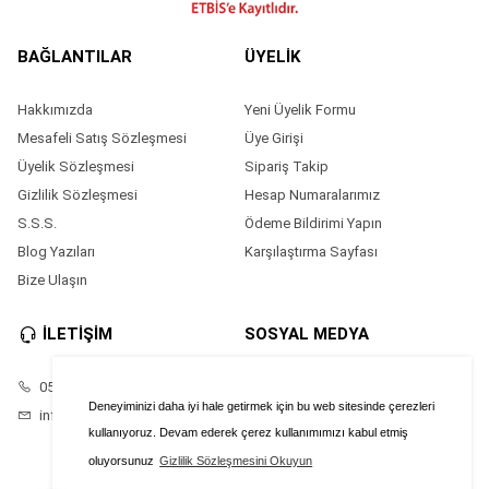
BAĞLANTILAR
ÜYELİK
Hakkımızda
Yeni Üyelik Formu
Mesafeli Satış Sözleşmesi
Üye Girişi
Üyelik Sözleşmesi
Sipariş Takip
Gizlilik Sözleşmesi
Hesap Numaralarımız
S.S.S.
Ödeme Bildirimi Yapın
Blog Yazıları
Karşılaştırma Sayfası
Bize Ulaşın
İLETİŞİM
SOSYAL MEDYA
05528686874
Facebook
Deneyiminizi daha iyi hale getirmek için bu web sitesinde çerezleri
info@saatimonline.com
Instagram
kullanıyoruz. Devam ederek çerez kullanımımızı kabul etmiş
oluyorsunuz
Gizlilik Sözleşmesini Okuyun