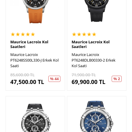
★★★★★
★★★★★
Maurice Lacroix Kol
Maurice Lacroix Kol
Saatleri
Saatleri
Maurice Lacroix
Maurice Lacroix
PT6248SS00L330-J Erkek Kol
PT6248DLB00330-2 Erkek
Saati
Kol Saati
85,600.00
TL
71,900.00
TL
% 44
% 2
47,500.00
TL
69,900.00
TL