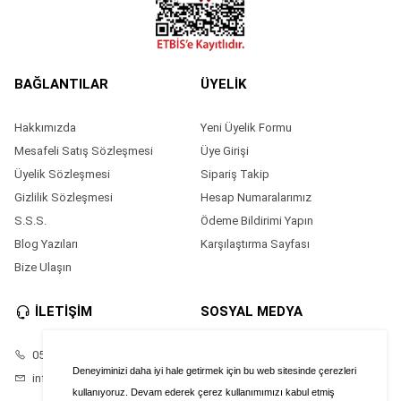
BAĞLANTILAR
ÜYELİK
Hakkımızda
Yeni Üyelik Formu
Mesafeli Satış Sözleşmesi
Üye Girişi
Üyelik Sözleşmesi
Sipariş Takip
Gizlilik Sözleşmesi
Hesap Numaralarımız
S.S.S.
Ödeme Bildirimi Yapın
Blog Yazıları
Karşılaştırma Sayfası
Bize Ulaşın
İLETİŞİM
SOSYAL MEDYA
05528686874
Facebook
Deneyiminizi daha iyi hale getirmek için bu web sitesinde çerezleri
info@saatimonline.com
Instagram
kullanıyoruz. Devam ederek çerez kullanımımızı kabul etmiş