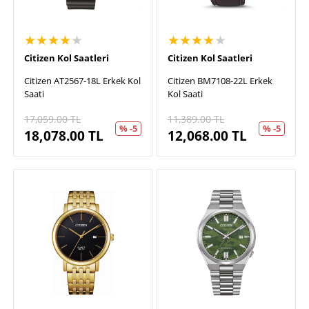
★★★★
★
★★★★
★
Citizen Kol Saatleri
Citizen Kol Saatleri
Citizen AT2567-18L Erkek Kol
Citizen BM7108-22L Erkek
Saati
Kol Saati
17,059.00
TL
11,389.00
TL
% -5
% -5
18,078.00
TL
12,068.00
TL