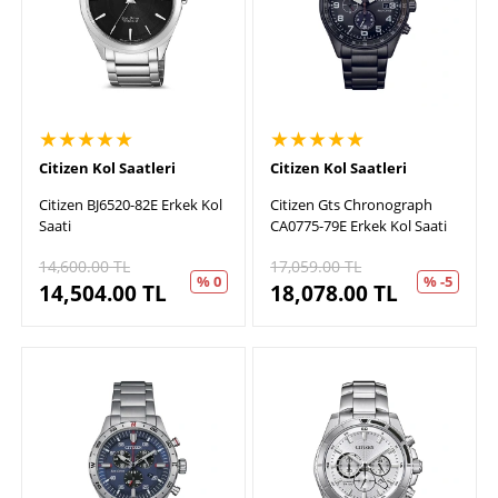
★★★★★
★★★★★
Citizen Kol Saatleri
Citizen Kol Saatleri
Citizen BJ6520-82E Erkek Kol
Citizen Gts Chronograph
Saati
CA0775-79E Erkek Kol Saati
14,600.00
TL
17,059.00
TL
% 0
% -5
14,504.00
TL
18,078.00
TL