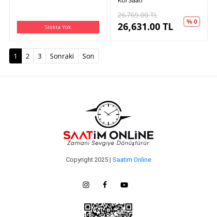
Kol Saati
26,769.00
TL
% 0
26,631.00
TL
Stokta Yok
(current)
1
2
3
Sonraki
Son
Copyright 2025 |
Saatim Online