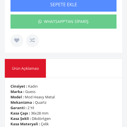
SEPETE EKLE
WHATSAPP'TAN SİPARİŞ
Ürün Açıklaması
Cinsiyet :
Kadın
Marka :
Guess
Model :
Mod Heavy Metal
Mekanizma :
Quartz
Garanti :
2 Yıl
Kasa Çapı :
36x28 mm
Kasa Şekli :
Dikdörtgen
Kasa Materyali :
Çelik