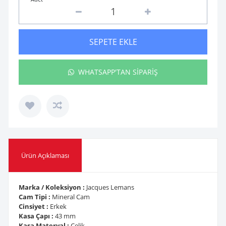
SEPETE EKLE
WHATSAPP'TAN SİPARİŞ
Ürün Açıklaması
Marka / Koleksiyon :
Jacques Lemans
Cam Tipi :
Mineral Cam
Cinsiyet :
Erkek
Kasa Çapı :
43 mm
Kasa Materyal :
Çelik