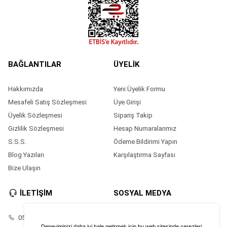
BAĞLANTILAR
ÜYELİK
Hakkımızda
Yeni Üyelik Formu
Mesafeli Satış Sözleşmesi
Üye Girişi
Üyelik Sözleşmesi
Sipariş Takip
Gizlilik Sözleşmesi
Hesap Numaralarımız
S.S.S.
Ödeme Bildirimi Yapın
Blog Yazıları
Karşılaştırma Sayfası
Bize Ulaşın
İLETİŞİM
SOSYAL MEDYA
05528686874
Facebook
Deneyiminizi daha iyi hale getirmek için bu web sitesinde çerezleri