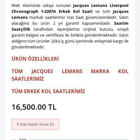
Web sitemizde satışa sunulan
Jacques Lemans Liverpool
Chronograph 1-2207A Erkek Kol Saati
ve tüm
Jacques
Lemans
markalı saatlerimiz Has Saat güvencesindedir. Satın
alacağınız bu ürün 2 yıl garanti kapsamındadır.
Saatim
Saatçililk
tarafından siparişleriniz orijinal kutusu, onaylı
garanti belgesi ve sertifikası ile birlikte gönderilmektedir. Satın
aldığınız tüm ürünler 2(iki) iş günü içerisinde anlaşmalı kargo ile
gönderilmektedir.
ÜRÜN ÖZELLİKLERİ
TÜM JACQUES LEMANS MARKA KOL
SAATLERİMİZ
TÜM ERKEK KOL SAATLERİMİZ
16,500.00
TL
1
Adet Kaldı! Acele Et!
Adet