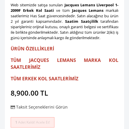
Web sitemizde satışa sunulan
Jacques Lemans Liverpool 1-
2099F Erkek Kol Saati
ve tüm
Jacques Lemans
markalı
saatlerimiz Has Saat güvencesindedir. Satın alacağınız bu ürün
2 yıl garanti kapsamındadır.
Saatim Saatçililk
tarafından
siparişleriniz orijinal kutusu, onaylı garanti belgesi ve sertifikası
ile birlikte gönderilmektedir. Satın aldığınız tüm ürünler 2(iki) iş
günü içerisinde anlaşmalı kargo ile gönderilmektedir.
ÜRÜN ÖZELLİKLERİ
TÜM JACQUES LEMANS MARKA KOL
SAATLERİMİZ
TÜM ERKEK KOL SAATLERİMİZ
8,900.00
TL
Taksit Seçeneklerini Görün
1
Adet Kaldı! Acele Et!