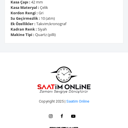
Kasa Çapı :
42 mm
Kasa Materyal :
Çelik
Kordon Rengi :
Gri
Su Geçirmezlik :
10 (atm)
Ek Özellikler :
Takvim;kronograf
Kadran Renk :
Siyah
Makine Tipi :
Quartz (pilli)
Copyright 2025 |
Saatim Online