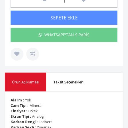
SEPETE EKLE
WHATSAPP'TAN SİPARİŞ
Ürün Açıklaması
Taksit Seçenekleri
Alarm :
Yok
Cam Tipi :
Mineral
Cinsiyet :
Erkek
Ekran Tipi :
Analog
Kadran Rengi :
Lacivert
Kadran Şekli :
Yuvarlak