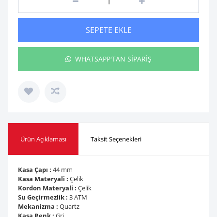
SEPETE EKLE
WHATSAPP'TAN SİPARİŞ
Ürün Açıklaması
Taksit Seçenekleri
Kasa Çapı :
44 mm
Kasa Materyali :
Çelik
Kordon Materyali :
Çelik
Su Geçirmezlik :
3 ATM
Mekanizma :
Quartz
Kasa Renk :
Gri