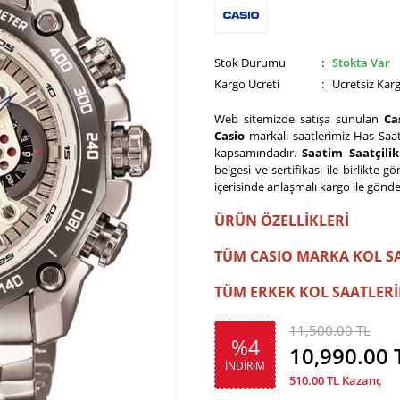
Stok Durumu
:
Stokta Var
Kargo Ücreti
: Ücretsiz Kar
Web sitemizde satışa sunulan
Ca
Casio
markalı saatlerimiz Has Saat
kapsamındadır.
Saatim Saatçili
belgesi ve sertifikası ile birlikte 
içerisinde anlaşmalı kargo ile gönde
ÜRÜN ÖZELLİKLERİ
TÜM CASIO MARKA KOL S
TÜM ERKEK KOL SAATLERİ
11,500.00 TL
%4
10,990.00
İNDİRİM
510.00
TL Kazanç