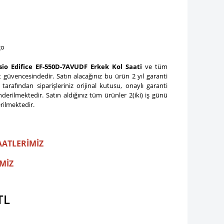
go
sio Edifice EF-550D-7AVUDF Erkek Kol Saati
ve tüm
 güvencesindedir. Satın alacağınız bu ürün 2 yıl garanti
k
tarafından siparişleriniz orijinal kutusu, onaylı garanti
gönderilmektedir. Satın aldığınız tüm ürünler 2(iki) iş günü
rilmektedir.
AATLERİMİZ
MİZ
TL