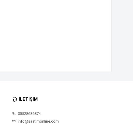
İLETİŞİM
05528686874
info@saatimonline.com