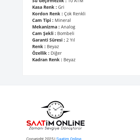
Su Geçirmezlik :
10 ATM
Kasa Renk :
Gri
Kordon Renk :
Çok Renkli
Cam Tipi :
Mineral
Mekanizma :
Analog
Cam Şekli :
Bombeli
Garanti Süresi :
2 Yıl
Renk :
Beyaz
Özellik :
Diğer
Kadran Renk :
Beyaz
Copyright 2025 |
Saatim Online