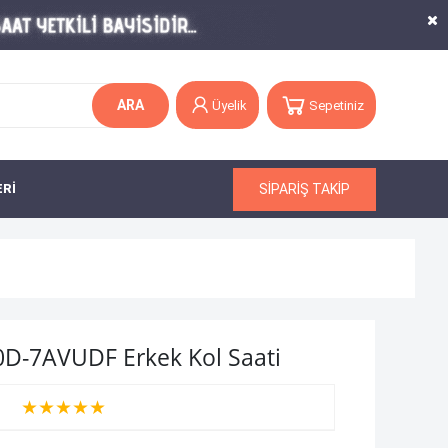
ARA
Üyelik
Sepetiniz
SİPARİŞ TAKİP
ERİ
50D-7AVUDF Erkek Kol Saati
★
★
★
★
★