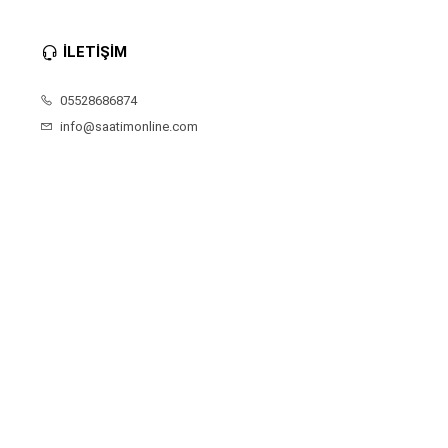
İLETİŞİM
05528686874
info@saatimonline.com