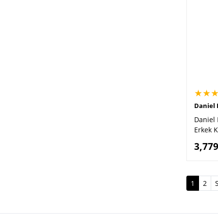
★★
Daniel 
Daniel 
Erkek K
3,779
(curren
1
2