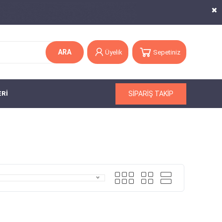
ARA
Üyelik
Sepetiniz
SİPARİŞ TAKİP
ERİ