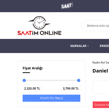
MARKALAR
ERKEK
Kadın Kol Sa
Fiyat Aralığı
Daniel
2,320.00
TL
3,799.00
TL
FİYATI FİLTRELE
Ücretsiz K